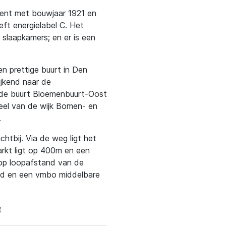
ement met bouwjaar 1921 en
t energielabel C. Het
slaapkamers; en er is een
en prettige buurt in Den
ijkend naar de
in de buurt Bloemenbuurt-Oost
eel van de wijk Bomen- en
.
htbij. Via de weg ligt het
arkt ligt op 400m en een
 op loopafstand van de
nd en een vmbo middelbare