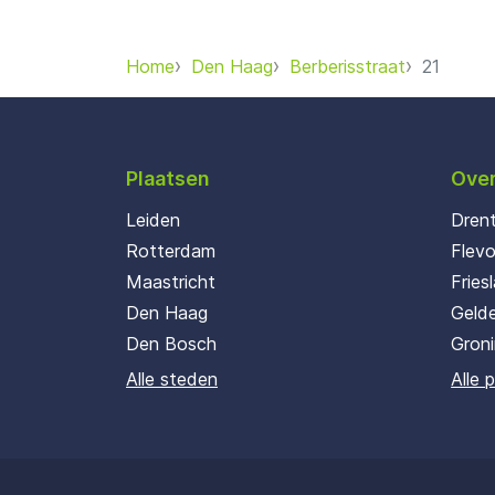
Home
Den Haag
Berberisstraat
21
Plaatsen
Over
Leiden
Dren
Rotterdam
Flev
Maastricht
Fries
Den Haag
Gelde
Den Bosch
Gron
Alle steden
Alle 