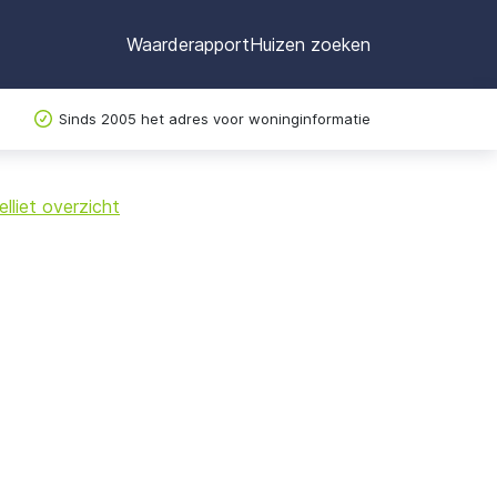
Waarderapport
Huizen zoeken
Sinds 2005 het adres voor woninginformatie
©
OpenStreetMap
lliet overzicht