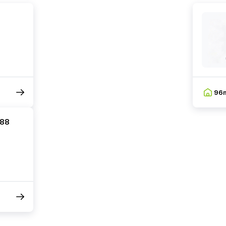
96
288