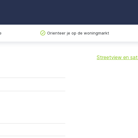
e
Orienteer je op de woningmarkt
Streetview en sate
+
−