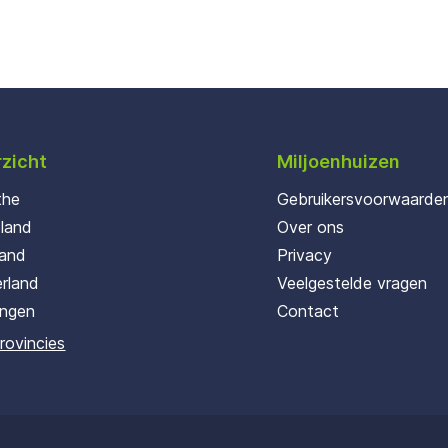
zicht
Miljoenhuizen
the
Gebruikersvoorwaarde
oland
Over ons
land
Privacy
rland
Veelgestelde vragen
ingen
Contact
provincies