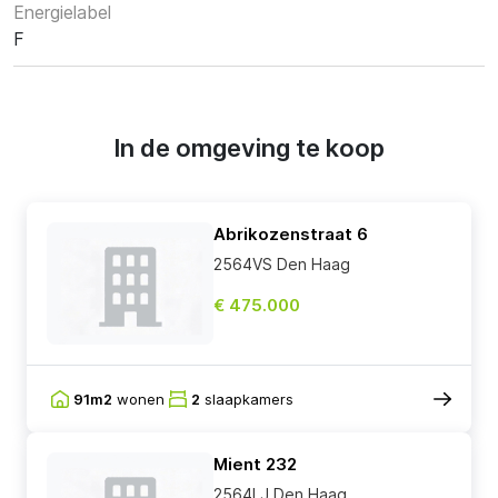
Energielabel
F
In de omgeving te koop
Abrikozenstraat 6
2564VS Den Haag
€ 475.000
91m2
wonen
2
slaapkamers
Mient 232
2564LJ Den Haag