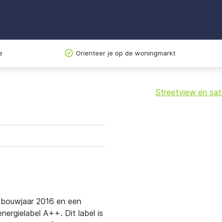
e
Orienteer je op de woningmarkt
Streetview en sate
+
−
t bouwjaar 2016 en een
rgielabel A++. Dit label is