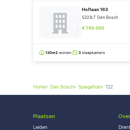
Hoflaan 163
5223LT Den Bosch
€ 790.000
130m2
wonen
3
slaapkamers
Home
Den Bosch
Spiegeltuin
122
Plaatsen
Over
Leiden
Dren