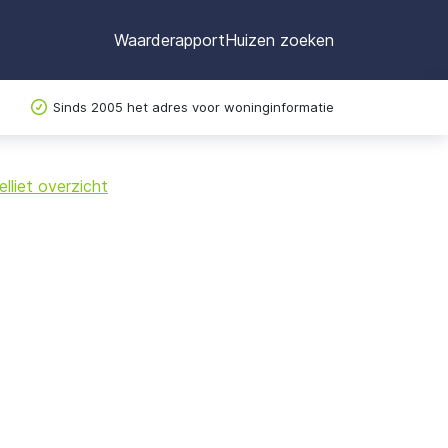
Waarderapport
Huizen zoeken
Sinds 2005 het adres voor woninginformatie
©
OpenStreetMap
lliet overzicht