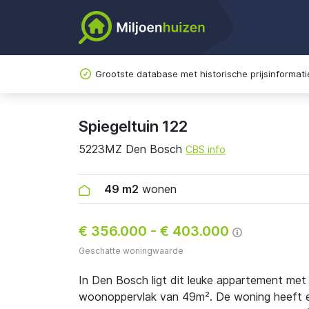
Grootste database met historische prijsinformati
Spiegeltuin 122
5223MZ Den Bosch
CBS info
49 m2
wonen
€ 356.000
-
€ 403.000
Geschatte woningwaarde
In Den Bosch ligt dit leuke appartement me
woonoppervlak van 49m². De woning heeft ene