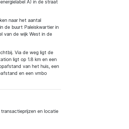
nergielabel A) in de straat
eken naar het aantal
in de buurt Paleiskwartier in
l van de wijk West in de
htbij. Via de weg ligt de
tation ligt op 1.8 km en een
opafstand van het huis, een
opafstand en een vmbo
ransactieprijzen en locatie