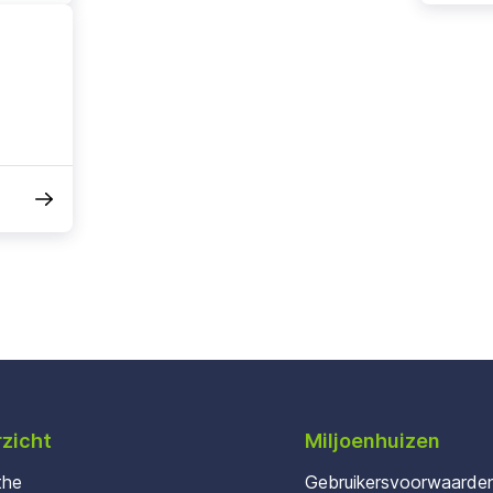
zicht
Miljoenhuizen
the
Gebruikersvoorwaarde