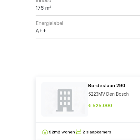
Inhoud
176 m³
Energielabel
A++
Bordeslaan 290
5223MV Den Bosch
€ 525.000
92m2
wonen
2
slaapkamers