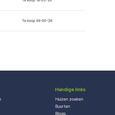
Te koop 18-05-'26
Te koop 09-05-'26
Handige links
n
Huizen zoeken
Buurten
Blogs