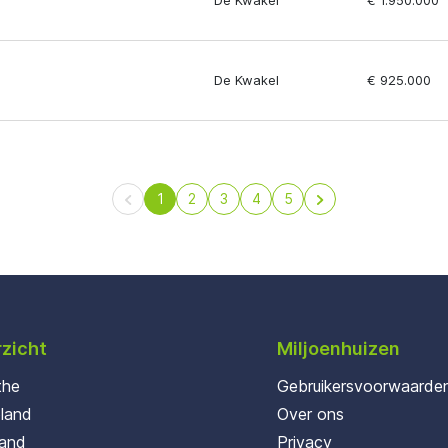
De Kwakel
€ 1.950.000
De Kwakel
€ 925.000
1
2
3
4
5
zicht
Miljoenhuizen
the
Gebruikersvoorwaarde
oland
Over ons
land
Privacy