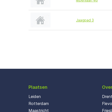
Iepenlaan 46
Jaagpad 3
Plaatsen
Over
Leiden
Dren
Rotterdam
Flev
Maastricht
Fries