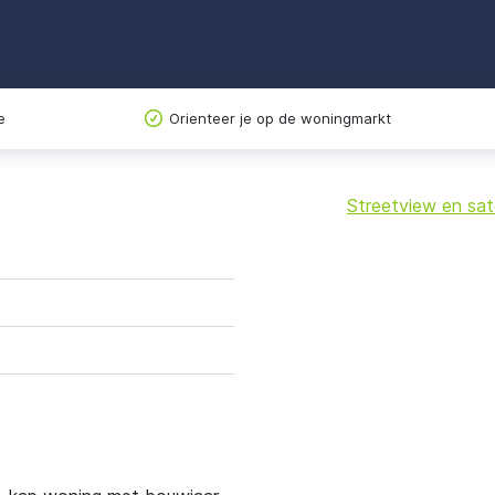
e
Orienteer je op de woningmarkt
Streetview en sate
+
−