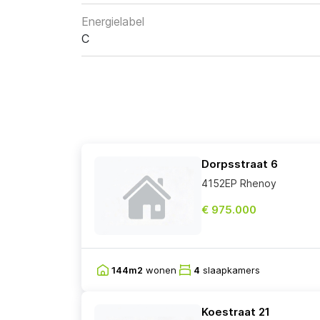
Energielabel
C
Dorpsstraat 6
4152EP Rhenoy
€ 975.000
144m2
wonen
4
slaapkamers
Koestraat 21