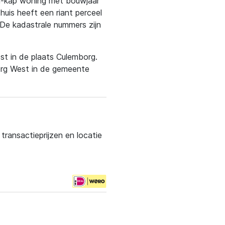
n-kap woning met bouwjaar
uis heeft een riant perceel
De kadastrale nummers zijn
st in de plaats Culemborg.
org West in de gemeente
ransactieprijzen en locatie