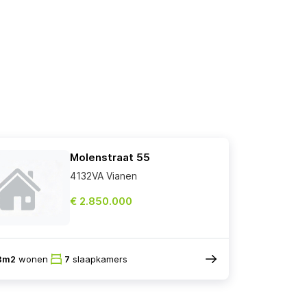
Molenstraat 55
4132VA Vianen
€ 2.850.000
8m2
wonen
7
slaapkamers