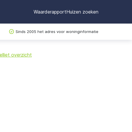
Waarderapport
Huizen zoeken
Sinds 2005 het adres voor woninginformatie
©
OpenStreetMap
lliet overzicht