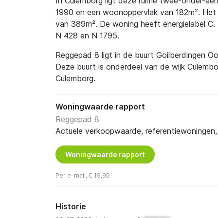
In Culemborg ligt deze ruime twee-onder-ee
1990 en een woonoppervlak van 182m². Het h
van 389m². De woning heeft energielabel C. 
N 428 en N 1795.
Reggepad 8 ligt in de buurt Goilberdingen Oo
Deze buurt is onderdeel van de wijk Culemb
Culemborg.
Woningwaarde rapport
Reggepad 8
Actuele verkoopwaarde, referentiewoningen, t
Woningwaarde rapport
Per e-mail, € 19,95
Historie