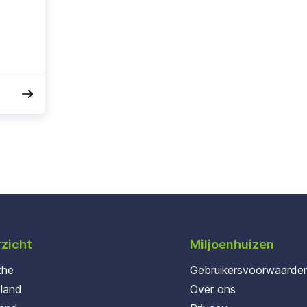
zicht
Miljoenhuizen
the
Gebruikersvoorwaarde
oland
Over ons