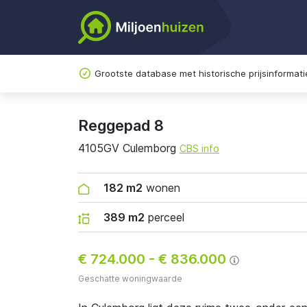
Grootste database met historische prijsinformati
Reggepad 8
4105GV Culemborg
CBS info
182 m2
wonen
389 m2
perceel
€ 724.000
-
€ 836.000
Geschatte woningwaarde