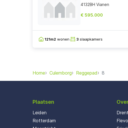
4132BH Vianen
€ 595.000
121m2
wonen
3
slaapkamers
Home
Culemborg
Reggepad
8
Plaatsen
Over
Leiden
Dren
Rotterdam
Flev