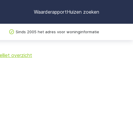
Waarderapport
Huizen zoeken
Sinds 2005 het adres voor woninginformatie
©
OpenStreetMap
lliet overzicht