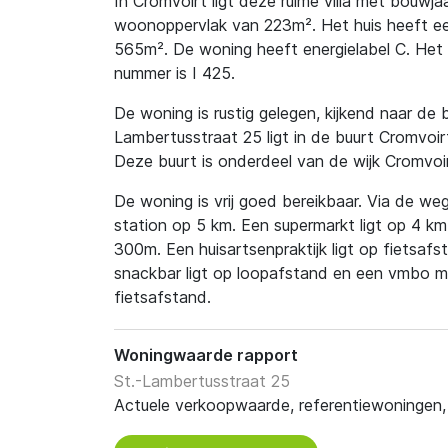
In Cromvoirt ligt deze ruime villa met bouwj
woonoppervlak van 223m². Het huis heeft een
565m². De woning heeft energielabel C. Het 
nummer is I 425.
De woning is rustig gelegen, kijkend naar de 
Lambertusstraat 25 ligt in de buurt Cromvoir
Deze buurt is onderdeel van de wijk Cromvoi
De woning is vrij goed bereikbaar. Via de weg 
station op 5 km. Een supermarkt ligt op 4 k
300m. Een huisartsenpraktijk ligt op fietsaf
snackbar ligt op loopafstand en een vmbo mi
fietsafstand.
Woningwaarde rapport
St.-Lambertusstraat 25
Actuele verkoopwaarde, referentiewoningen, t