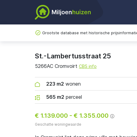
Grootste database met historische prijsinformati
St.-Lambertusstraat 25
5266AC Cromvoirt
CBS info
223 m2
wonen
565 m2
perceel
€ 1.139.000
-
€ 1.355.000
Geschatte woningwaarde