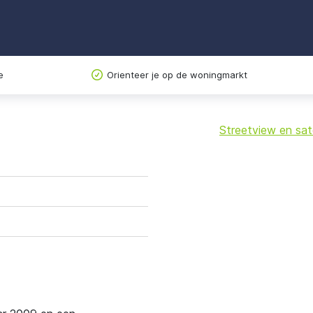
e
Orienteer je op de woningmarkt
Streetview en sate
+
−