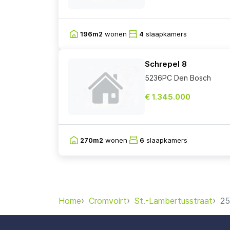
196m2
wonen
4
slaapkamers
Schrepel 8
5236PC Den Bosch
€ 1.345.000
270m2
wonen
6
slaapkamers
Home
Cromvoirt
St.-Lambertusstraat
25