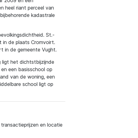
aar 2009 en een
 heel riant perceel van
bijbehorende kadastrale
bevolkingsdichtheid. St.-
t in de plaats Cromvoirt.
rt in de gemeente Vught.
ligt het dichtstbijzijnde
m en een basisschool op
stand van de woning, een
ddelbare school ligt op
ransactieprijzen en locatie