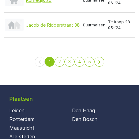
Kornedijk 20
Buurmalsen
06-'24
Te koop 28-
Jacob de Ridderstraat 38
Buurmalsen
05-'24
1
2
3
4
5
Plaatsen
Leiden
Den Haag
Rotterdam
Den Bosch
Maastricht
Alle steden