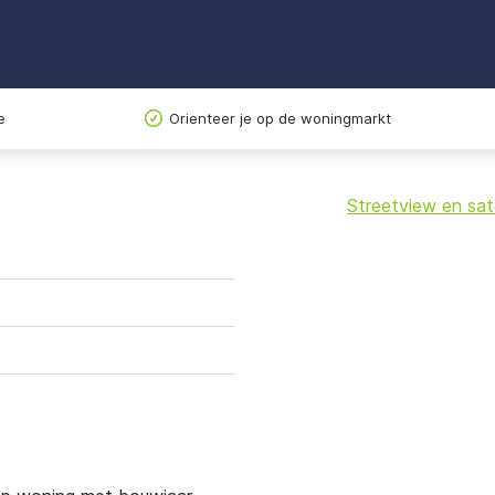
e
Orienteer je op de woningmarkt
Streetview en sate
+
−