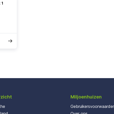
 1
zicht
Miljoenhuizen
the
Gebruikersvoorwaarde
oland
Over ons