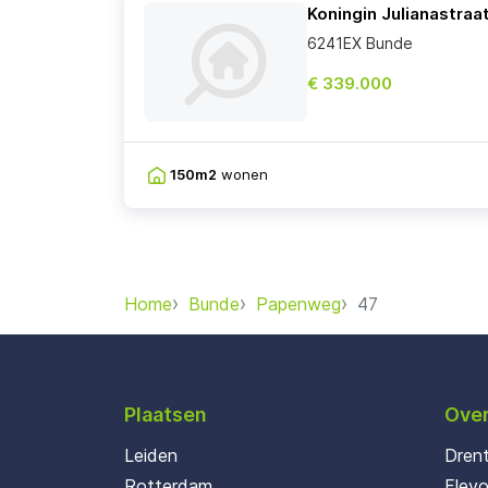
Koningin Julianastraat
6241EX Bunde
€ 339.000
150m2
wonen
Home
Bunde
Papenweg
47
Plaatsen
Over
Leiden
Dren
Rotterdam
Flev