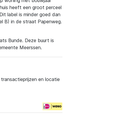
ap woning met bouwjaar
uis heeft een groot perceel
Dit label is minder goed dan
el B) in de straat Papenweg.
aats Bunde. Deze buurt is
 gemeente Meerssen.
ransactieprijzen en locatie