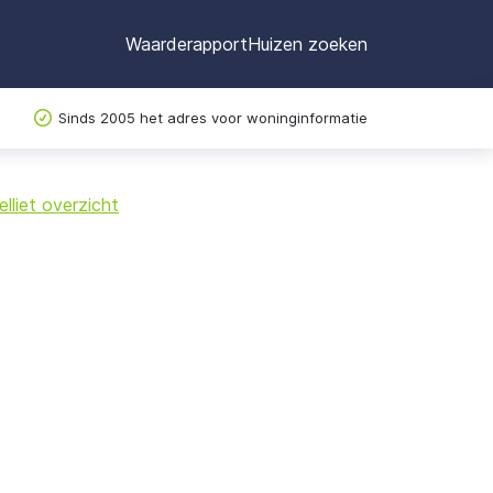
Waarderapport
Huizen zoeken
Sinds 2005 het adres voor woninginformatie
©
OpenStreetMap
lliet overzicht