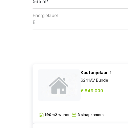
565 m³
Energielabel
E
Kastanjelaan 1
6241AV Bunde
€ 849.000
190m2
wonen
3
slaapkamers