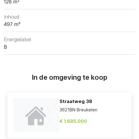
128 m²
Inhoud
497 m³
Energielabel
B
In de omgeving te koop
Straatweg 38
3621BN Breukelen
€ 1.685.000