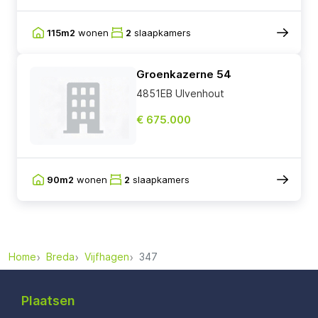
115m2
wonen
2
slaapkamers
Groenkazerne 54
4851EB Ulvenhout
€ 675.000
90m2
wonen
2
slaapkamers
Home
Breda
Vijfhagen
347
Plaatsen