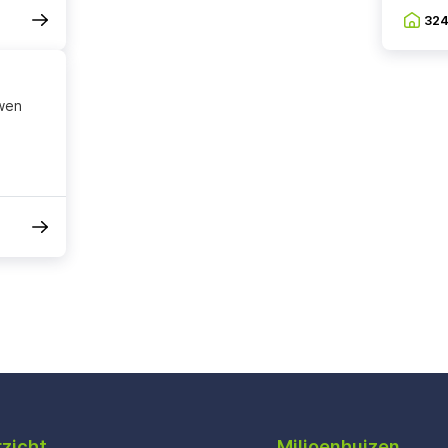
32
wen
zicht
Miljoenhuizen