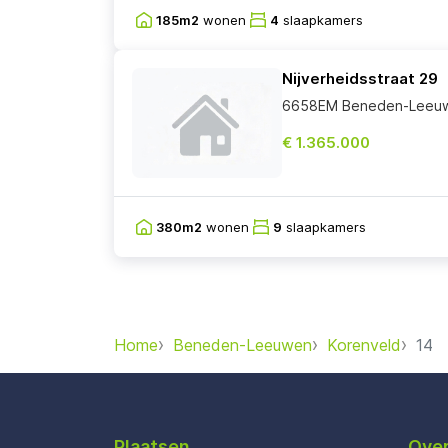
185m2
wonen
4
slaapkamers
Nijverheidsstraat 29
6658EM Beneden-Leeu
€ 1.365.000
380m2
wonen
9
slaapkamers
Home
Beneden-Leeuwen
Korenveld
14
Plaatsen
Over