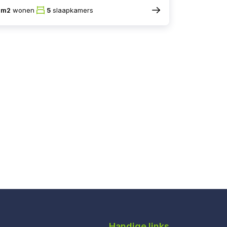
4m2
wonen
5
slaapkamers
Handige links