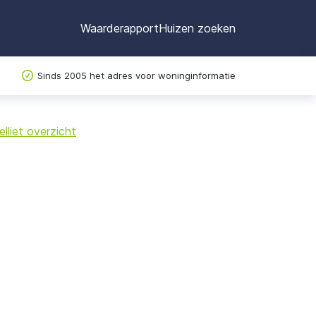
Waarderapport
Huizen zoeken
Sinds 2005 het adres voor woninginformatie
©
OpenStreetMap
lliet overzicht