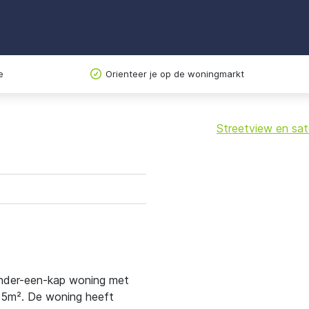
e
Orienteer je op de woningmarkt
Streetview en sate
+
−
nder-een-kap woning met
65m². De woning heeft