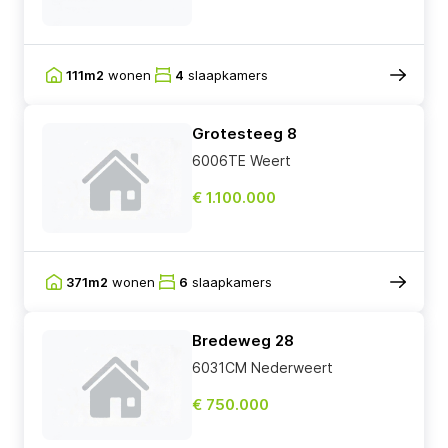
111m2
wonen
4
slaapkamers
Grotesteeg 8
6006TE Weert
€ 1.100.000
371m2
wonen
6
slaapkamers
Bredeweg 28
6031CM Nederweert
€ 750.000