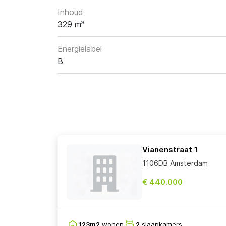
Inhoud
329 m³
Energielabel
B
Vianenstraat 1
1106DB Amsterdam
€ 440.000
123m2
wonen
2
slaapkamers