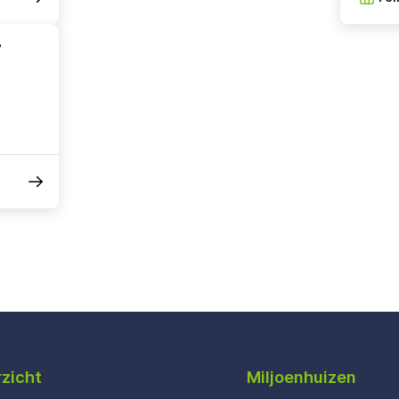
7
zicht
Miljoenhuizen