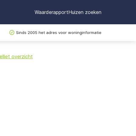
Waarderapport
Huizen zoeken
Sinds 2005 het adres voor woninginformatie
©
OpenStreetMap
lliet overzicht