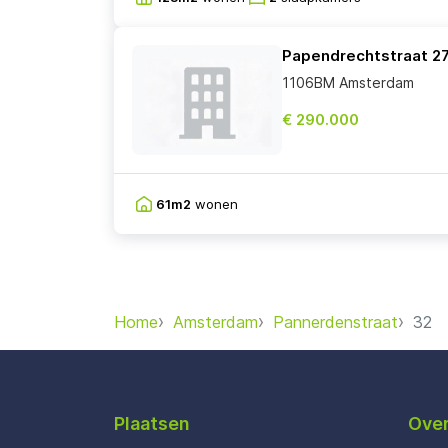
Papendrechtstraat 2
1106BM Amsterdam
€ 290.000
61m2
wonen
Home
Amsterdam
Pannerdenstraat
32
Plaatsen
Over