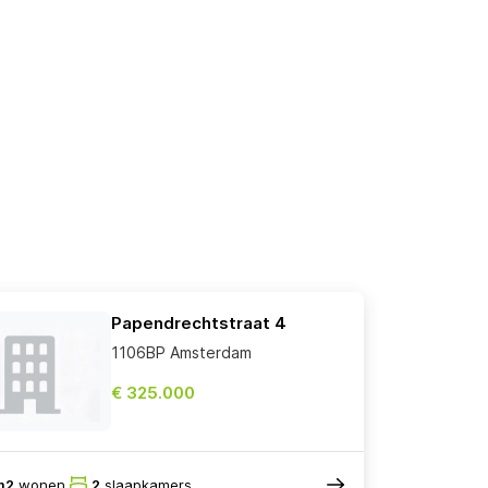
Papendrechtstraat 4
1106BP Amsterdam
€ 325.000
m2
wonen
2
slaapkamers