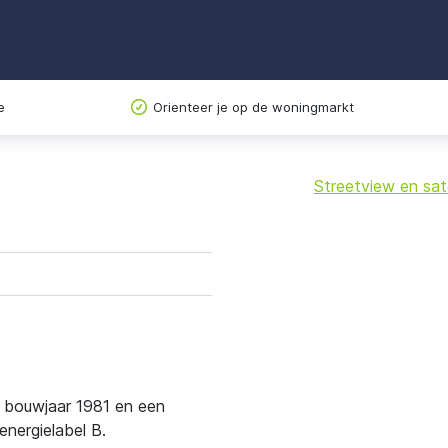
e
Orienteer je op de woningmarkt
Streetview en sate
+
−
t bouwjaar 1981 en een
nergielabel B.