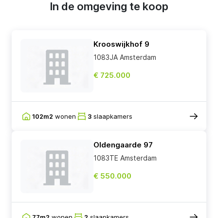
In de omgeving te koop
Krooswijkhof 9
1083JA Amsterdam
€ 725.000
102m2
wonen
3
slaapkamers
Oldengaarde 97
1083TE Amsterdam
€ 550.000
77m2
wonen
2
slaapkamers