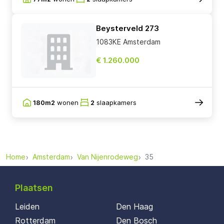
Beysterveld 273
1083KE Amsterdam
€ 1.260.000
180m2
wonen
2
slaapkamers
Home
Amsterdam
Van Nijenrodeweg
35
Plaatsen
Leiden
Den Haag
Rotterdam
Den Bosch