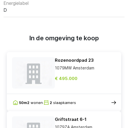
Energielabel
D
In de omgeving te koop
Rozenoordpad 23
1079MW Amsterdam
€ 495.000
50m2
wonen
2
slaapkamers
Griftstraat 6-1
1079ZA Amsterdam