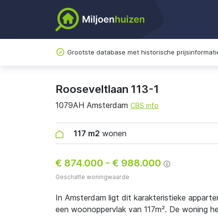
Grootste database met historische prijsinformati
Rooseveltlaan 113-1
1079AH Amsterdam
CBS info
117 m2
wonen
€ 874.000
-
€ 988.000
Geschatte woningwaarde
In Amsterdam ligt dit karakteristieke appar
een woonoppervlak van 117m². De woning heef