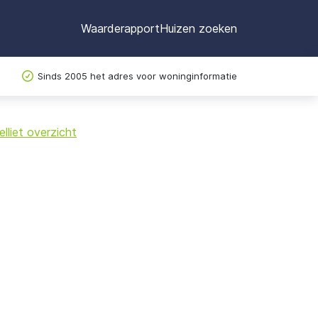
Waarderapport
Huizen zoeken
Sinds 2005 het adres voor woninginformatie
©
OpenStreetMap
lliet overzicht