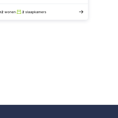
m2
wonen
2
slaapkamers