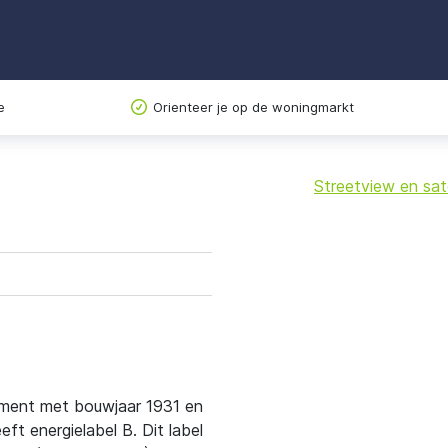
e
Orienteer je op de woningmarkt
Streetview en sate
+
−
tement met bouwjaar 1931 en
t energielabel B. Dit label