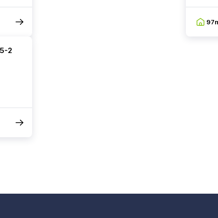
97
85-2