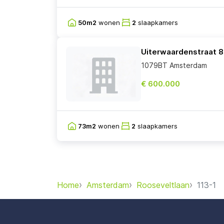
50m2
wonen
2
slaapkamers
Uiterwaardenstraat 
1079BT Amsterdam
€ 600.000
73m2
wonen
2
slaapkamers
Home
Amsterdam
Rooseveltlaan
113-1