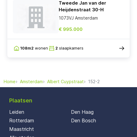
Tweede Jan van der
Heijdenstraat 30-H
1073VJ Amsterdam
€ 995.000
108m2
wonen
2
slaapkamers
Home
Amsterdam
Albert Cuypstraat
152-2
Plaatsen
Leiden
Den Haag
Rotterdam
Den Bosch
Maastricht