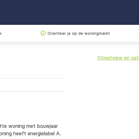
e
Orienteer je op de woningmarkt
Streetview en sate
+
−
ette woning met bouwjaar
ing heeft energielabel A.