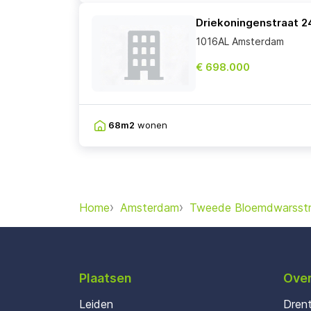
Driekoningenstraat 2
1016AL Amsterdam
€ 698.000
68m2
wonen
Home
Amsterdam
Tweede Bloemdwarsstr
Plaatsen
Over
Leiden
Dren