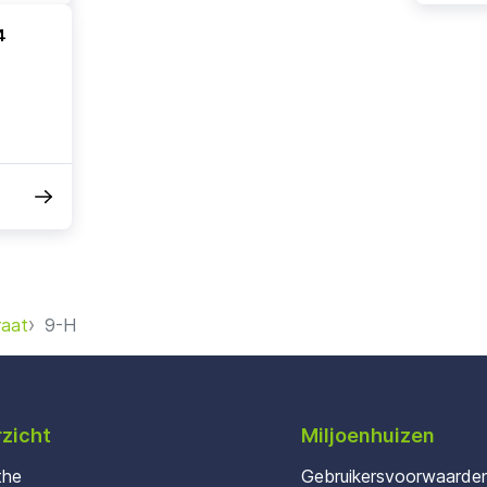
4
aat
9-H
zicht
Miljoenhuizen
the
Gebruikersvoorwaarde