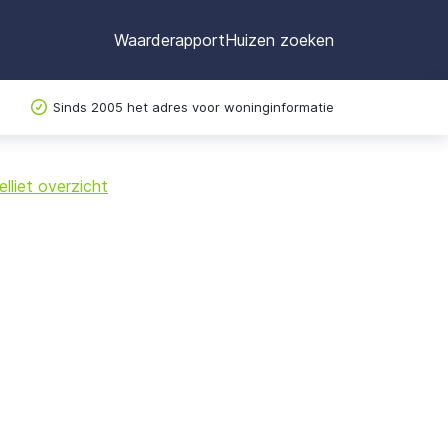
Waarderapport
Huizen zoeken
Sinds 2005 het adres voor woninginformatie
©
OpenStreetMap
lliet overzicht