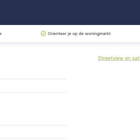
e
Orienteer je op de woningmarkt
Streetview en sate
+
−