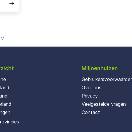
 M
zicht
Miljoenhuizen
the
Gebruikersvoorwaarde
oland
Over ons
land
Privacy
rland
Veelgestelde vragen
ingen
Contact
provincies