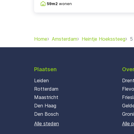
59m2
wonen
Home
Amsterdam
Heintje Hoekssteeg
5
Plaatsen
Over
Leiden
Dren
Rotterdam
Flev
Maastricht
Fries
Den Haag
Gelde
Den Bosch
Gron
Alle steden
Alle 