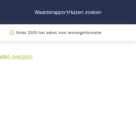
Waarderapport
Huizen zoeken
Sinds 2005 het adres voor woninginformatie
©
OpenStreetMap
lliet overzicht