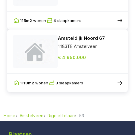
115m2
wonen
4
slaapkamers
Amsteldijk Noord 67
1183TE Amstelveen
€ 4.950.000
1119m2
wonen
3
slaapkamers
Home
Amstelveen
Rigolettolaan
53
Plaatsen