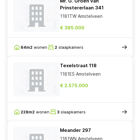
Mr. G. Groen van
Prinstererlaan 341
1181TW Amstelveen
€ 385.000
64m2
wonen
2
slaapkamers
Texelstraat 118
1181ES Amstelveen
€ 2.575.000
228m2
wonen
3
slaapkamers
Meander 297
1181WN Amstelveen