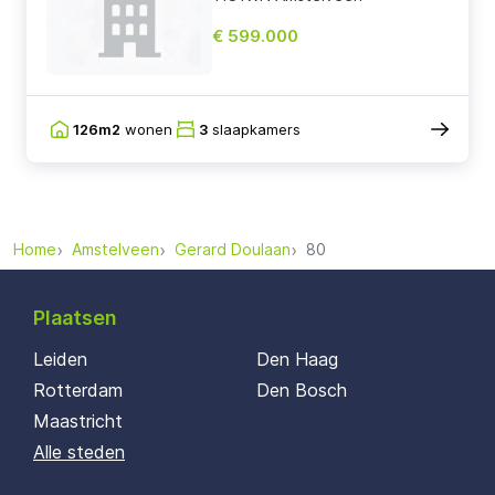
€ 599.000
126m2
wonen
3
slaapkamers
Home
Amstelveen
Gerard Doulaan
80
Plaatsen
Leiden
Den Haag
Rotterdam
Den Bosch
Maastricht
Alle steden