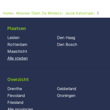
Home
Alteveer (Gem. De Wolden)
Jacob Katsstraat
3
Plaatsen
Leiden
Den Haag
Rotterdam
Den Bosch
Maastricht
Alle steden
Overzicht
Drenthe
Gelderland
Flevoland
Groningen
Friesland
Alle provincies