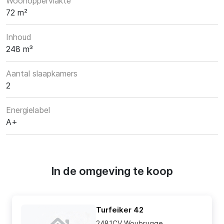
Woonoppervlakte
72 m²
Inhoud
248 m³
Aantal slaapkamers
2
Energielabel
A+
In de omgeving te koop
Turfeiker 42
2481CV Woubrugge