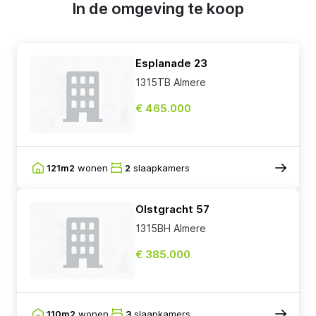
In de omgeving te koop
Esplanade 23
1315TB Almere
€ 465.000
121m2
wonen
2
slaapkamers
Olstgracht 57
1315BH Almere
€ 385.000
110m2
wonen
3
slaapkamers