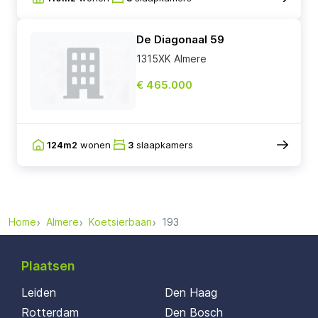
De Diagonaal 59
1315XK Almere
€ 465.000
124m2
wonen
3
slaapkamers
Home
Almere
Koetsierbaan
193
Plaatsen
Leiden
Den Haag
Rotterdam
Den Bosch