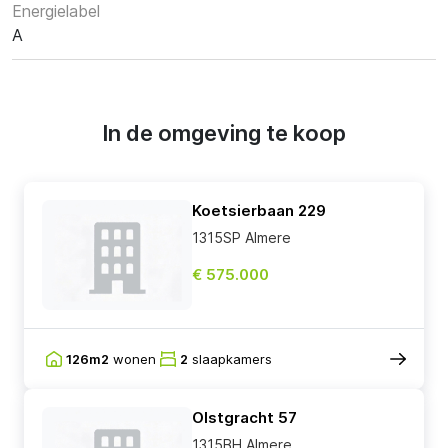
Energielabel
A
In de omgeving te koop
Koetsierbaan 229
1315SP Almere
€ 575.000
126m2
wonen
2
slaapkamers
Olstgracht 57
1315BH Almere