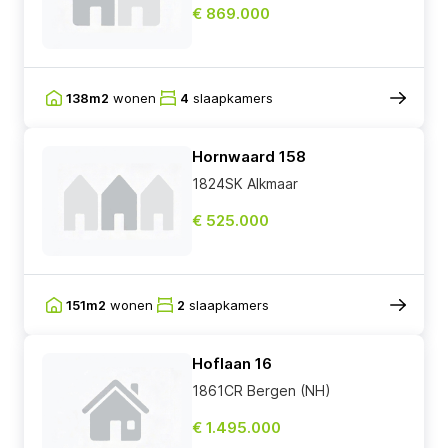
€ 869.000
138m2
wonen
4
slaapkamers
Hornwaard 158
1824SK Alkmaar
€ 525.000
151m2
wonen
2
slaapkamers
Hoflaan 16
1861CR Bergen (NH)
€ 1.495.000