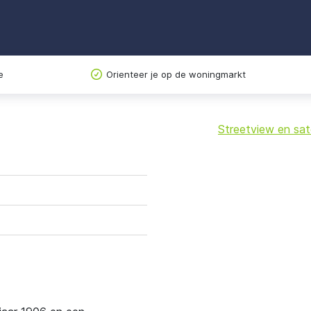
e
Orienteer je op de woningmarkt
Streetview en sate
+
−