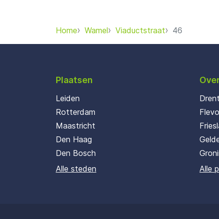
Home
Wamel
Viaductstraat
46
Plaatsen
Over
Leiden
Dren
Rotterdam
Flev
Maastricht
Fries
Den Haag
Gelde
Den Bosch
Gron
Alle steden
Alle 