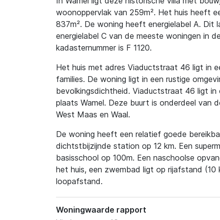
In Wamel ligt deze historische villa met bou
woonoppervlak van 259m². Het huis heeft ee
837m². De woning heeft energielabel A. Dit l
energielabel C van de meeste woningen in de
kadasternummer is F 1120.
Het huis met adres Viaductstraat 46 ligt in e
families. De woning ligt in een rustige omgevi
bevolkingsdichtheid. Viaductstraat 46 ligt i
plaats Wamel. Deze buurt is onderdeel van 
West Maas en Waal.
De woning heeft een relatief goede bereikbaa
dichtstbijzijnde station op 12 km. Een super
basisschool op 100m. Een naschoolse opvang
het huis, een zwembad ligt op rijafstand (10
loopafstand.
Woningwaarde rapport