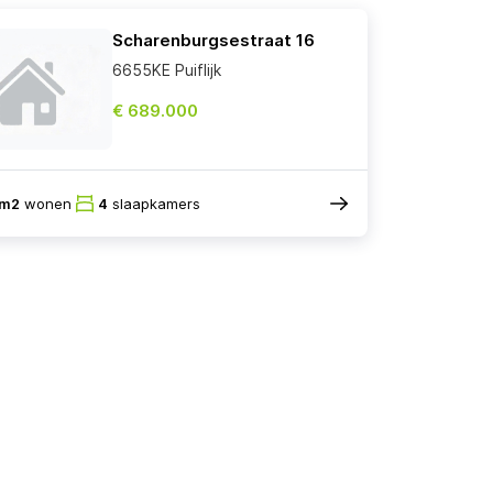
Scharenburgsestraat 16
6655KE Puiflijk
€ 689.000
2m2
wonen
4
slaapkamers