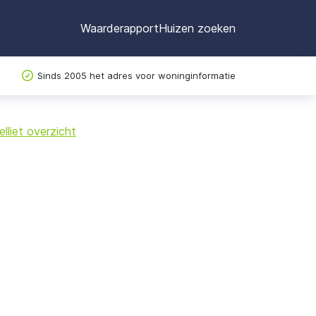
Waarderapport
Huizen zoeken
Sinds 2005 het adres voor woninginformatie
©
OpenStreetMap
lliet overzicht