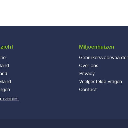
zicht
Miljoenhuizen
the
Gebruikersvoorwaarde
oland
Over ons
land
Privacy
rland
Veelgestelde vragen
ingen
Contact
provincies