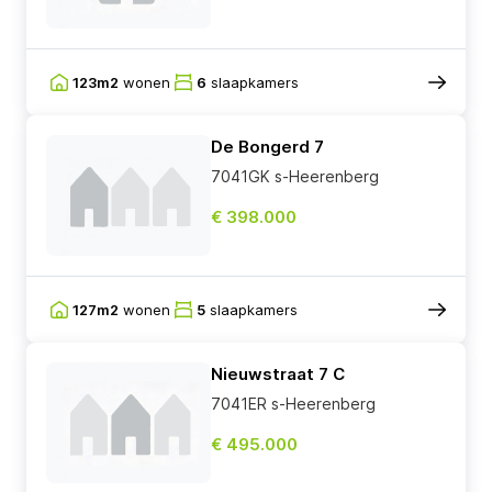
123m2
wonen
6
slaapkamers
De Bongerd 7
7041GK s-Heerenberg
€ 398.000
127m2
wonen
5
slaapkamers
Nieuwstraat 7 C
7041ER s-Heerenberg
€ 495.000