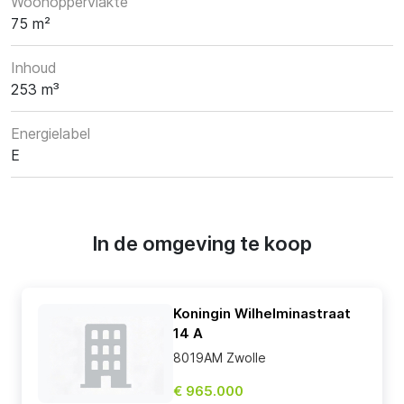
Woonoppervlakte
75 m²
Inhoud
253 m³
Energielabel
E
In de omgeving te koop
Koningin Wilhelminastraat
14 A
8019AM Zwolle
€ 965.000