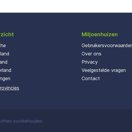
zicht
Miljoenhuizen
the
Gebruikersvoorwaarde
oland
Over ons
land
Privacy
rland
Veelgestelde vragen
ingen
Contact
provincies
rechten voorbehouden