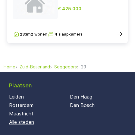
€ 425.000
233m2
wonen
4
slaapkamers
Home
Zuid-Beijerland
Seggegors
29
Plaatsen
Leiden
Den Haag
Rotterdam
Den Bosch
Maastricht
Alle steden