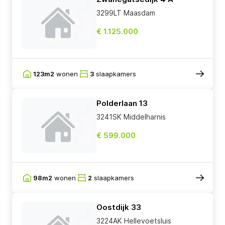
3299LT Maasdam
€ 1.125.000
123m2
wonen
3
slaapkamers
Polderlaan 13
3241SK Middelharnis
€ 599.000
98m2
wonen
2
slaapkamers
Oostdijk 33
3224AK Hellevoetsluis