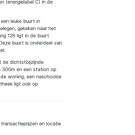
 (energielabel C) in de
een leuke buurt in
 gelegen, gekeken naar het
g 126 ligt in de buurt
Deze buurt is onderdeel van
er.
 de dichtstbijzijnde
op 300m en een station op
 de woning, een naschoolse
theek ligt ook op
ransactieprijzen en locatie