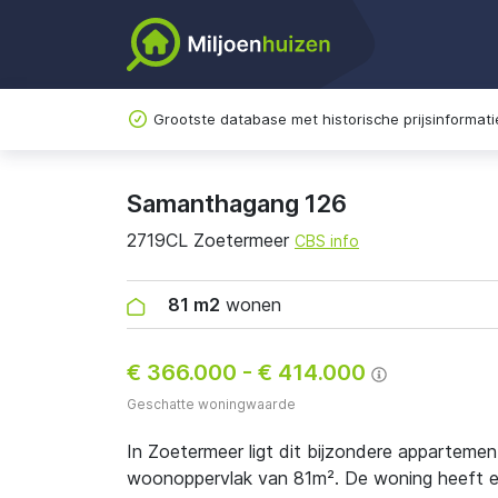
Grootste database met historische prijsinformati
Samanthagang 126
2719CL Zoetermeer
CBS info
81 m2
wonen
€ 366.000
-
€ 414.000
Geschatte woningwaarde
In Zoetermeer ligt dit bijzondere apparteme
woonoppervlak van 81m². De woning heeft ener