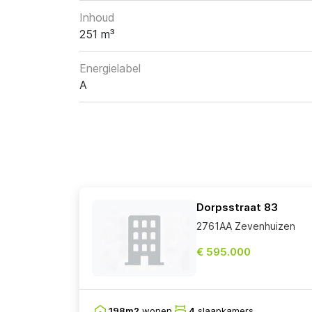
Inhoud
251 m³
Energielabel
A
Dorpsstraat 83
2761AA Zevenhuizen
€ 595.000
198m2
wonen
4
slaapkamers