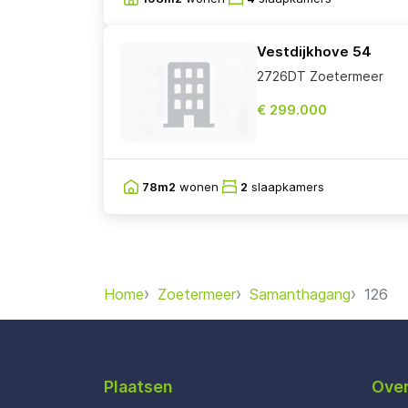
Vestdijkhove 54
2726DT Zoetermeer
€ 299.000
78m2
wonen
2
slaapkamers
Home
Zoetermeer
Samanthagang
126
Plaatsen
Over