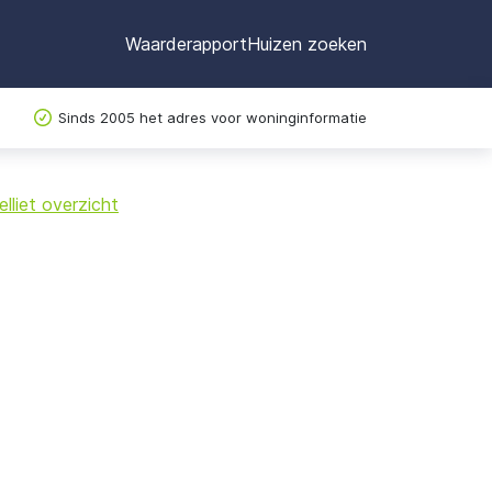
Waarderapport
Huizen zoeken
Sinds 2005 het adres voor woninginformatie
©
OpenStreetMap
lliet overzicht