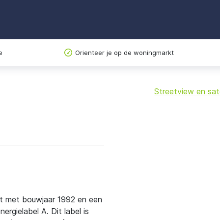
e
Orienteer je op de woningmarkt
Streetview en sate
+
−
nt met bouwjaar 1992 en een
gielabel A. Dit label is