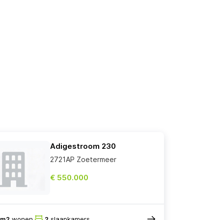
Adigestroom 230
2721AP Zoetermeer
€ 550.000
8m2
wonen
2
slaapkamers