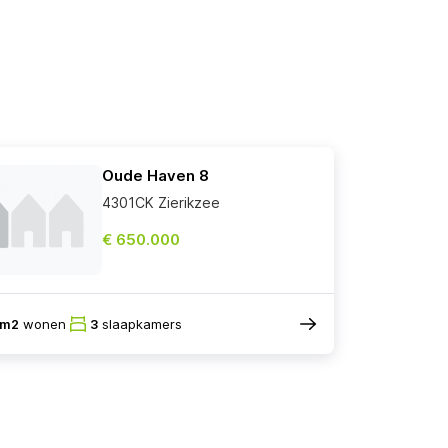
Oude Haven 8
4301CK Zierikzee
€ 650.000
7m2
wonen
3
slaapkamers