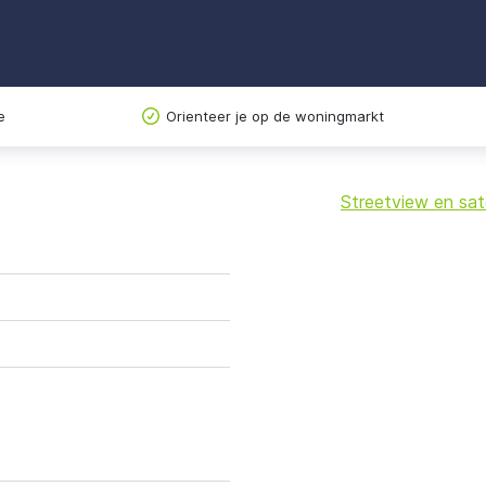
e
Orienteer je op de woningmarkt
Streetview en sate
+
−