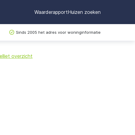
Waarderapport
Huizen zoeken
Sinds 2005 het adres voor woninginformatie
©
OpenStreetMap
lliet overzicht