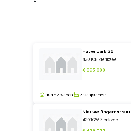
E
Havenpark 36
4301CE Zierikzee
€ 895.000
309m2
wonen
7
slaapkamers
Nieuwe Bogerdstraat
4301CW Zierikzee
€ 425.000