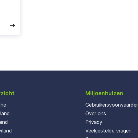
zicht
Miljoenhuizen
the
Gebruikersvoorwaarde
oland
Over ons
land
Privacy
rland
Veelgestelde vragen