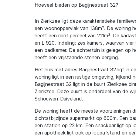
Hoeveel bieden op Bagijnestraat 32?
In Zierikzee ligt deze karakteristieke famili
een woonoppervlak van 138m². De woning hee
heeft een riant perceel van 211m². De kadast
en L 920. Indeling: zes kamers, waarvan vier 
een badkamer. De achtertuin is gelegen op 
heeft een vrijstaande stenen berging.
Het huis met adres Bagijnestraat 32 ligt in ee
woning ligt in een rustige omgeving, kijkend 
Bagijnestraat 32 ligt in de buurt Zierikzee bi
Zierikzee. Deze buurt is onderdeel van de wi
Schouwen-Duiveland.
De woning heeft de meeste voorzieningen dic
dichtstbijzijnde supermarkt op 600m. Een ba
een station op 22 km. Een snackbar ligt op 
een apotheek ligt ook op loopafstand en een