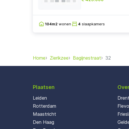
104m2
wonen
4
slaapkamers
Home
Zierikzee
Bagijnestraat
32
Plaatsen
Over
Leiden
Dren
Rotterdam
Flev
Maastricht
Fries
Den Haag
Gelde