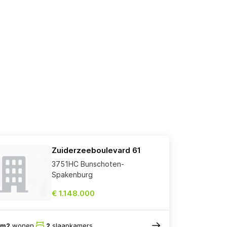
Zuiderzeeboulevard 61
3751HC Bunschoten-
Spakenburg
€ 1.148.000
0m2
wonen
2
slaapkamers