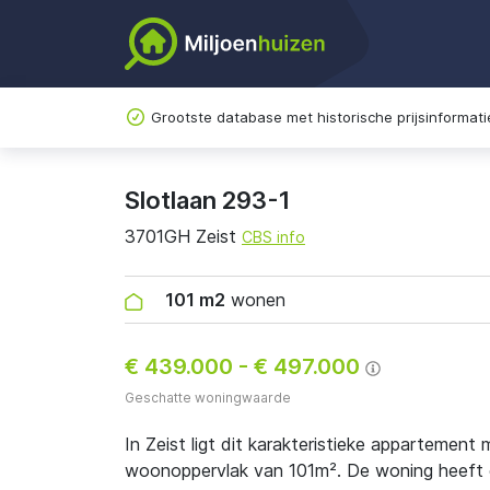
Grootste database met historische prijsinformati
Slotlaan 293-1
3701GH Zeist
CBS info
101 m2
wonen
€ 439.000
-
€ 497.000
Geschatte woningwaarde
In Zeist ligt dit karakteristieke appartemen
woonoppervlak van 101m². De woning heeft ene