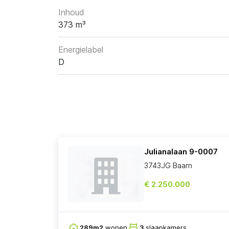
Inhoud
373 m³
Energielabel
D
Julianalaan 9-0007
3743JG Baarn
€ 2.250.000
289m2
wonen
3
slaapkamers