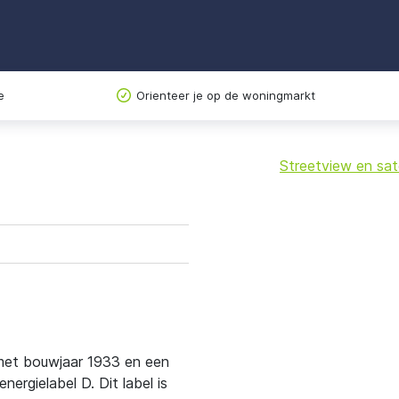
e
Orienteer je op de woningmarkt
Streetview en sate
+
−
t met bouwjaar 1933 en een
rgielabel D. Dit label is