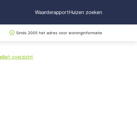
Waarderapport
Huizen zoeken
Sinds 2005 het adres voor woninginformatie
©
OpenStreetMap
lliet overzicht