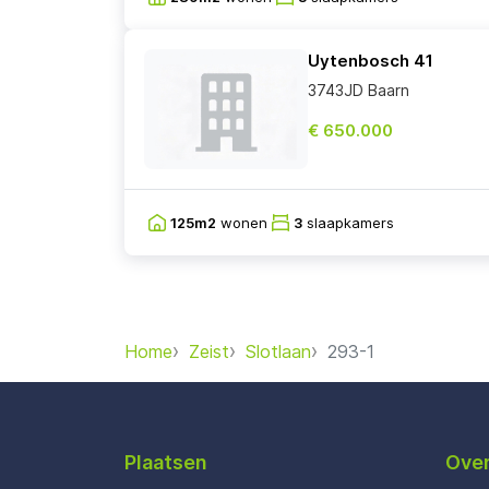
Uytenbosch 41
3743JD Baarn
€ 650.000
125m2
wonen
3
slaapkamers
Home
Zeist
Slotlaan
293-1
Plaatsen
Over