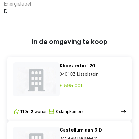
Energielabel
D
In de omgeving te koop
Kloosterhof 20
3401CZ IJsselstein
€ 595.000
110m2
wonen
3
slaapkamers
Castellumlaan 6 D
3454VB De Meern