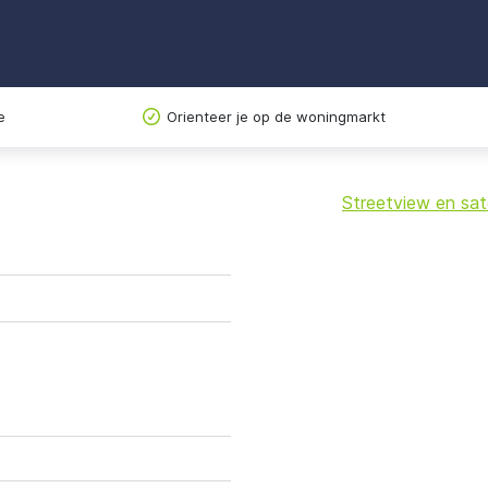
e
Orienteer je op de woningmarkt
Streetview en sate
+
−