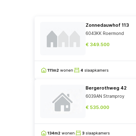
Zonnedauwhof 113
6043KK Roermond
€ 349.500
111m2
wonen
4
slaapkamers
Bergerothweg 42
6039AN Stramproy
€ 535.000
134m2
wonen
3
slaapkamers