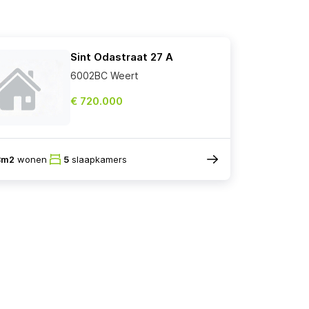
Sint Odastraat 27 A
6002BC Weert
€ 720.000
3m2
wonen
5
slaapkamers