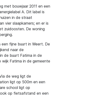
ing met bouwjaar 2011 en een
rgielabel A. Dit label is
uizen in de straat
an vier slaapkamers; en er is
het zuidoosten. De woning
berging.
n een fijne buurt in Weert. De
kijkend naar de
 in de buurt Fatima in de
e wijk Fatima in de gemeente
ia de weg ligt de
tation ligt op 500m en een
e school ligt op
 ook op fietsafstand en een