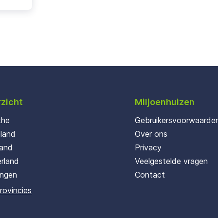
zicht
Miljoenhuizen
the
Gebruikersvoorwaarde
oland
Over ons
land
Privacy
rland
Veelgestelde vragen
ingen
Contact
provincies