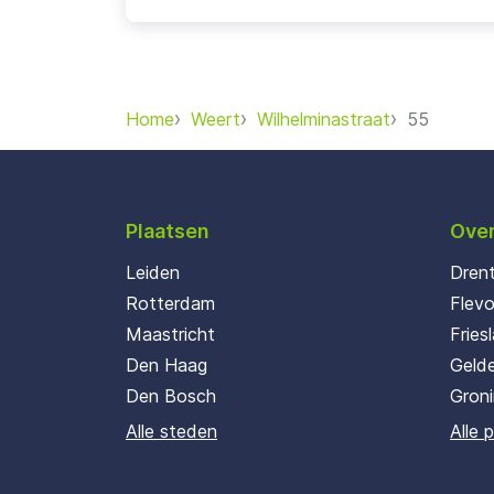
Home
Weert
Wilhelminastraat
55
Plaatsen
Over
Leiden
Dren
Rotterdam
Flev
Maastricht
Fries
Den Haag
Gelde
Den Bosch
Gron
Alle steden
Alle 