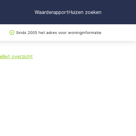
Waarderapport
Huizen zoeken
Sinds 2005 het adres voor woninginformatie
©
OpenStreetMap
lliet overzicht