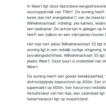
In Weert ligt deze bijzondere eengezinswon
woonoppervlak van 119m². De woning heeft ene
beter dan het energielabel C van de meeste h
Wilhelminastraat. Indeling: zes kamers, waarv
een badkamer. De achtertuin is gelegen op 
heeft een balkon en een vrijstaande houten 
Het huis met adres Wilhelminastraat 55 ligt i
woning ligt in een redelijk rustige omgeving, 
bevolkingsdichtheid. Wilhelminastraat 55 ligt
plaats Weert. Deze buurt is onderdeel van d
Weert.
De woning heeft een goede bereikbaarheid. V
dichtstbijzijnde basisschool op 400m. Een s
supermarkt op 600m. Een havo/vwo middelbar
fietsafstand van het huis, een zwembad ligt
huisartsenpost ligt op loopafstand.