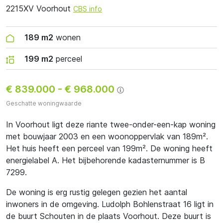
2215XV Voorhout
CBS info
189 m2
wonen
199 m2
perceel
€ 839.000
-
€ 968.000
Geschatte woningwaarde
In Voorhout ligt deze riante twee-onder-een-kap woning
met bouwjaar 2003 en een woonoppervlak van 189m².
Het huis heeft een perceel van 199m². De woning heeft
energielabel A. Het bijbehorende kadasternummer is B
7299.
De woning is erg rustig gelegen gezien het aantal
inwoners in de omgeving. Ludolph Bohlenstraat 16 ligt in
de buurt Schouten in de plaats Voorhout. Deze buurt is