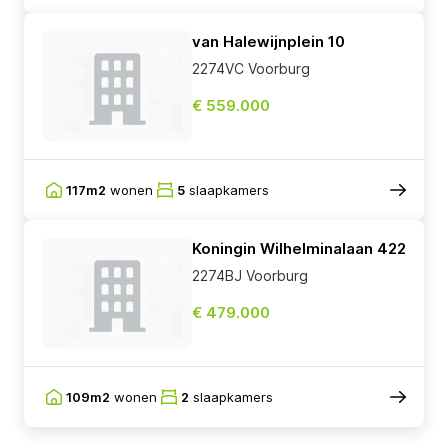
van Halewijnplein 10
2274VC Voorburg
€ 559.000
117m2
wonen
5
slaapkamers
Koningin Wilhelminalaan 422
2274BJ Voorburg
€ 479.000
109m2
wonen
2
slaapkamers