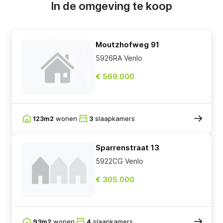
In de omgeving te koop
Moutzhofweg 91
5926RA Venlo
€ 569.000
123m2
wonen
3
slaapkamers
Sparrenstraat 13
5922CG Venlo
€ 305.000
93m2
wonen
4
slaapkamers