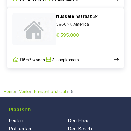
Nusseleinstraat 34
5966NK America
€ 595.000
116m2
wonen
3
slaapkamers
Home
Venlo
Prinsenhofstraat
5
Plaatsen
Leiden
Den Haag
Rotterdam
Den Bosch