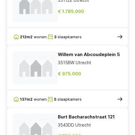
3511ZE Utrecht
€ 1.785.000
212m2
wonen
3
slaapkamers
Willem van Abcoudeplein 5
3515BW Utrecht
€ 975.000
137m2
wonen
5
slaapkamers
Burt Bacharachstraat 121
3543DD Utrecht