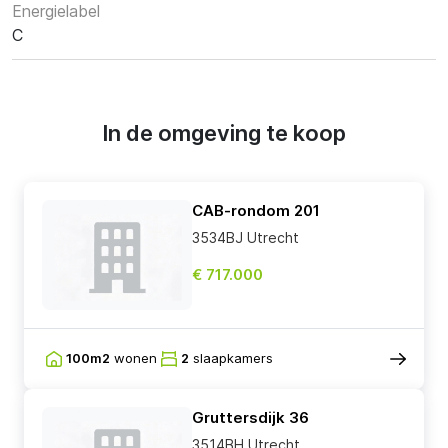
Energielabel
C
In de omgeving te koop
CAB-rondom 201
3534BJ Utrecht
€ 717.000
100m2
wonen
2
slaapkamers
Gruttersdijk 36
3514BH Utrecht