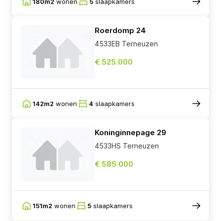
180m2
wonen
5
slaapkamers
Roerdomp 24
4533EB Terneuzen
€ 525.000
142m2
wonen
4
slaapkamers
Koninginnepage 29
4533HS Terneuzen
€ 585.000
151m2
wonen
5
slaapkamers