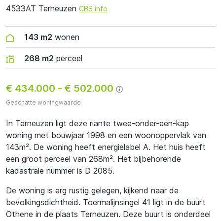
4533AT Terneuzen
CBS info
143 m2
wonen
268 m2
perceel
€ 434.000
-
€ 502.000
Geschatte woningwaarde
In Terneuzen ligt deze riante twee-onder-een-kap
woning met bouwjaar 1998 en een woonoppervlak van
143m². De woning heeft energielabel A. Het huis heeft
een groot perceel van 268m². Het bijbehorende
kadastrale nummer is D 2085.
De woning is erg rustig gelegen, kijkend naar de
bevolkingsdichtheid. Toermalijnsingel 41 ligt in de buurt
Othene in de plaats Terneuzen. Deze buurt is onderdeel