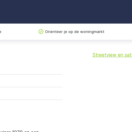
e
Orienteer je op de woningmarkt
Streetview en sate
+
−