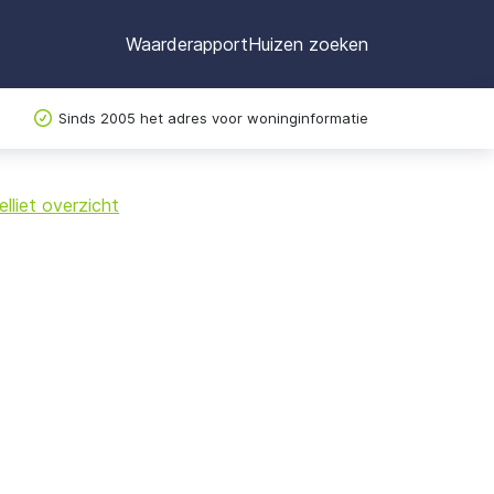
Waarderapport
Huizen zoeken
Sinds 2005 het adres voor woninginformatie
©
OpenStreetMap
lliet overzicht