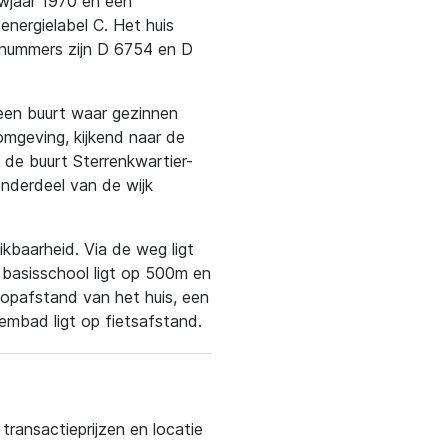
uwjaar 1970 en een
nergielabel C. Het huis
 nummers zijn D 6754 en D
 een buurt waar gezinnen
 omgeving, kijkend naar de
n de buurt Sterrenkwartier-
onderdeel van de wijk
kbaarheid. Via de weg ligt
 basisschool ligt op 500m en
oopafstand van het huis, een
embad ligt op fietsafstand.
ransactieprijzen en locatie