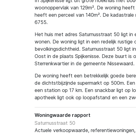
In Spijkenisse ligt dit grote hoekhuis met bo
woonoppervlak van 129m². De woning heeft e
heeft een perceel van 140m². De kadastrale
6755.
Het huis met adres Saturnusstraat 50 ligt in
wonen. De woning ligt in een redelijk rustige
bevolkingsdichtheid. Saturnusstraat 50 ligt i
Oost in de plaats Spijkenisse. Deze buurt is 
Sterrenkwartier in de gemeente Nissewaard.
De woning heeft een betrekkelijk goede berei
de dichtstbijzijnde supermarkt op 500m. Een
een station op 17 km. Een snackbar ligt op l
apotheek ligt ook op loopafstand en een zw
Woningwaarde rapport
Saturnusstraat 50
Actuele verkoopwaarde, referentiewoningen, t