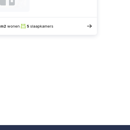
0m2
wonen
5
slaapkamers