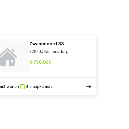
Zwanenoord 33
3281JJ Numansdorp
€ 750.000
8m2
wonen
4
slaapkamers