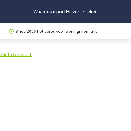
Waarderapport
Huizen zoeken
Sinds 2005 het adres voor woninginformatie
©
OpenStreetMap
lliet overzicht