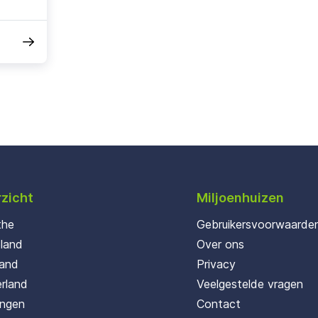
zicht
Miljoenhuizen
the
Gebruikersvoorwaarde
oland
Over ons
land
Privacy
rland
Veelgestelde vragen
ingen
Contact