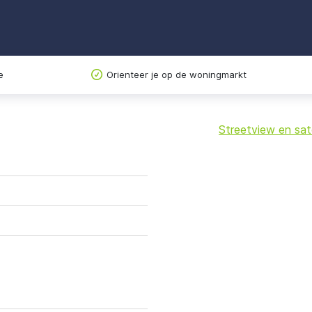
e
Orienteer je op de woningmarkt
Streetview en sate
+
−