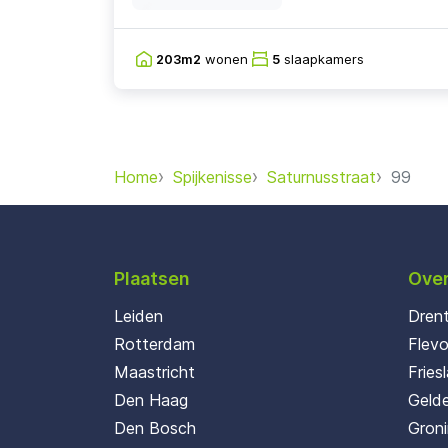
203m2
wonen
5
slaapkamers
Home
Spijkenisse
Saturnusstraat
99
Plaatsen
Over
Leiden
Dren
Rotterdam
Flev
Maastricht
Fries
Den Haag
Gelde
Den Bosch
Gron