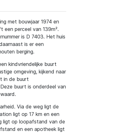
oning met bouwjaar 1974 en
t een perceel van 139m².
rnummer is D 7403. Het huis
daarnaast is er een
houten berging.
en kindvriendelijke buurt
rustige omgeving, kijkend naar
t in de buurt
. Deze buurt is onderdeel van
ewaard.
rheid. Via de weg ligt de
ation ligt op 17 km en een
 ligt op loopafstand van de
afstand en een apotheek ligt