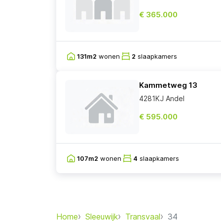
€ 365.000
131m2
wonen
2
slaapkamers
Kammetweg 13
4281KJ Andel
€ 595.000
107m2
wonen
4
slaapkamers
Home
Sleeuwijk
Transvaal
34