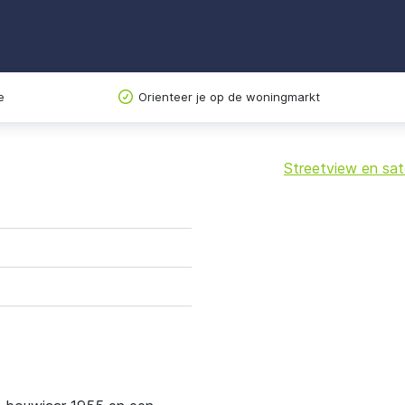
e
Orienteer je op de woningmarkt
Streetview en sate
+
−