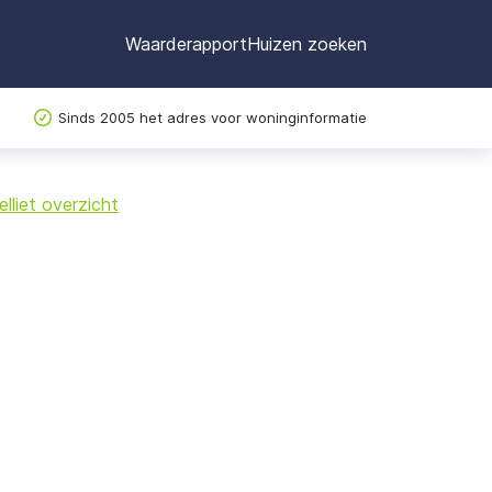
Waarderapport
Huizen zoeken
Sinds 2005 het adres voor woninginformatie
©
OpenStreetMap
lliet overzicht