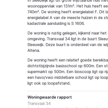
In Sleeuwijk ligt dit grote vrijstaande huis 
woonoppervlak van 131m². Het huis heeft een
740m². De woning heeft energielabel F. Dit l
energielabel A van de meeste huizen in de st
kadastrale aanduiding is S 1606.
De woning is rustig gelegen, kijkend naar het
omgeving. Transvaal 34 ligt in de buurt Sleeu
Sleeuwijk. Deze buurt is onderdeel van de wi
Altena.
De woning heeft een relatief goede bereikbaa
dichtstbijzijnde basisschool op 600m. Een st
supermarkt op 500m. Een bioscoop ligt op rij
een havo/vwo middelbare school ligt op loo
ligt ook op loopafstand.
Woningwaarde rapport
Transvaal 34