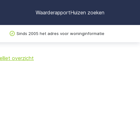
Waarderapport
Huizen zoeken
Sinds 2005 het adres voor woninginformatie
©
OpenStreetMap
lliet overzicht