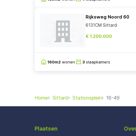
Rijksweg Noord 60
6131CM Sittard
€ 1.200.000
160m2
wonen
3
slaapkamers
Home
Sittard
Stationsplein
16-49
Plaatsen
Over