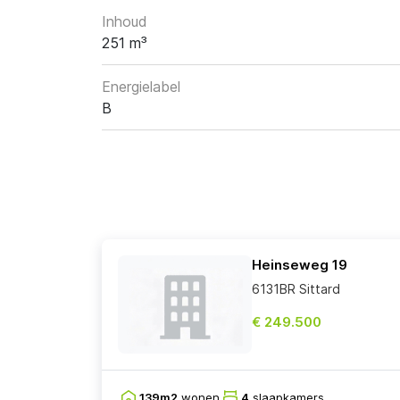
Inhoud
251 m³
Energielabel
B
Heinseweg 19
6131BR Sittard
€ 249.500
139m2
wonen
4
slaapkamers