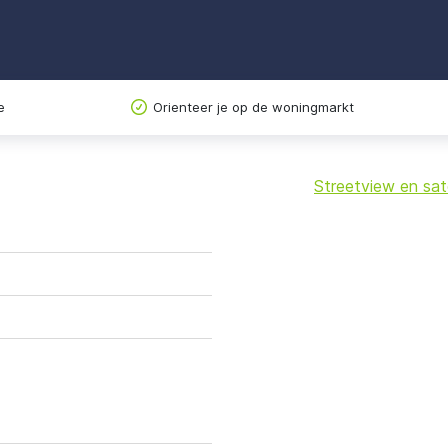
e
Orienteer je op de woningmarkt
Streetview en sate
+
−