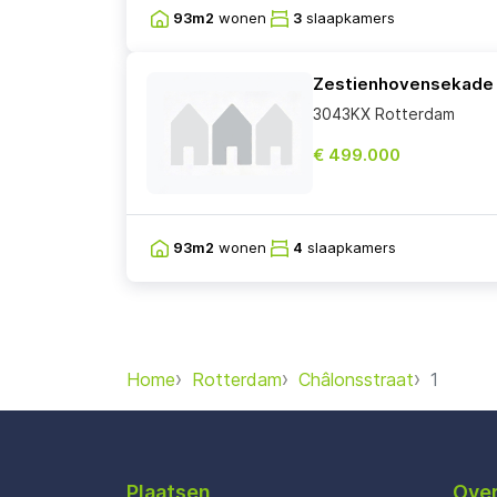
93m2
wonen
3
slaapkamers
Zestienhovensekade
3043KX Rotterdam
€ 499.000
93m2
wonen
4
slaapkamers
Home
Rotterdam
Châlonsstraat
1
Plaatsen
Over