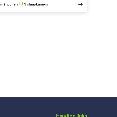
8m2
wonen
5
slaapkamers
Handige links