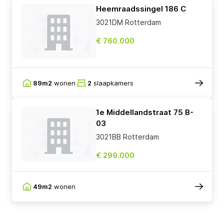
Heemraadssingel 186 C
3021DM Rotterdam
€ 760.000
89m2
wonen
2
slaapkamers
1e Middellandstraat 75 B-
03
3021BB Rotterdam
€ 299.000
49m2
wonen