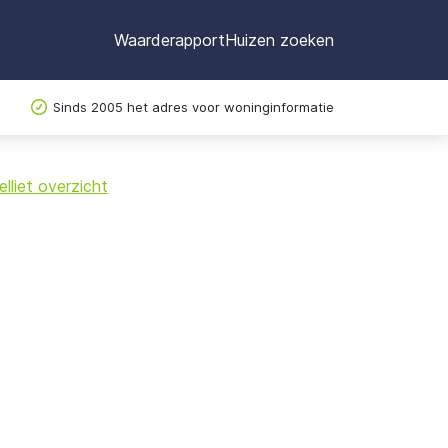
Waarderapport
Huizen zoeken
Sinds 2005 het adres voor woninginformatie
©
OpenStreetMap
lliet overzicht