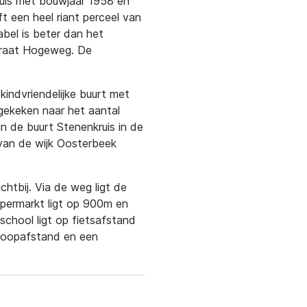
 huis met bouwjaar 1958 en
 een heel riant perceel van
abel is beter dan het
straat Hogeweg. De
kindvriendelijke buurt met
, gekeken naar het aantal
n de buurt Stenenkruis in de
van de wijk Oosterbeek
htbij. Via de weg ligt de
upermarkt ligt op 900m en
school ligt op fietsafstand
 loopafstand en een