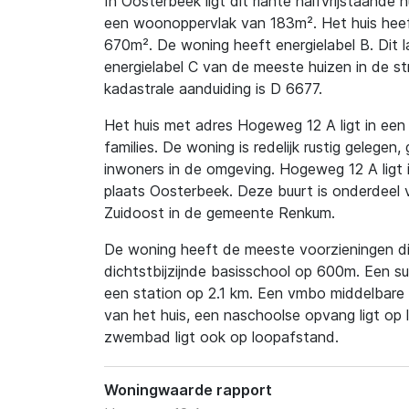
In Oosterbeek ligt dit riante halfvrijstaande
een woonoppervlak van 183m². Het huis heeft
670m². De woning heeft energielabel B. Dit l
energielabel C van de meeste huizen in de 
kadastrale aanduiding is D 6677.
Het huis met adres Hogeweg 12 A ligt in een 
families. De woning is redelijk rustig gelegen
inwoners in de omgeving. Hogeweg 12 A ligt i
plaats Oosterbeek. Deze buurt is onderdeel 
Zuidoost in de gemeente Renkum.
De woning heeft de meeste voorzieningen dic
dichtstbijzijnde basisschool op 600m. Een s
een station op 2.1 km. Een vmbo middelbare 
van het huis, een naschoolse opvang ligt op
zwembad ligt ook op loopafstand.
Woningwaarde rapport