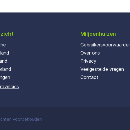
zicht
Miljoenhuizen
the
Gebruikersvoorwaarde
oland
Over ons
land
Privacy
rland
Veelgestelde vragen
ingen
Contact
provincies
rechten voorbehouden