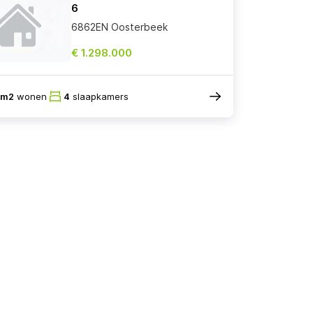
6
6862EN Oosterbeek
€ 1.298.000
5m2
wonen
4
slaapkamers