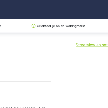
e
Orienteer je op de woningmarkt
Streetview en sate
+
−