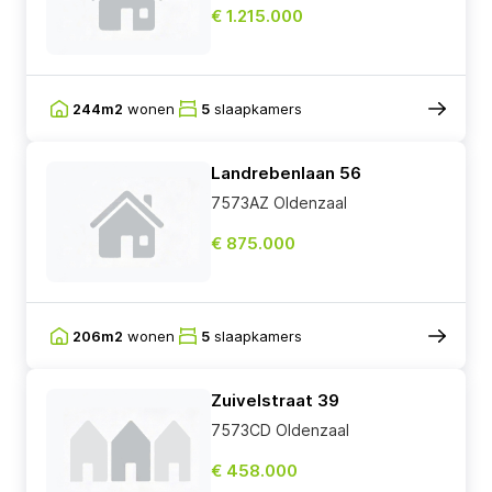
€ 1.215.000
244m2
wonen
5
slaapkamers
Landrebenlaan 56
7573AZ Oldenzaal
€ 875.000
206m2
wonen
5
slaapkamers
Zuivelstraat 39
7573CD Oldenzaal
€ 458.000